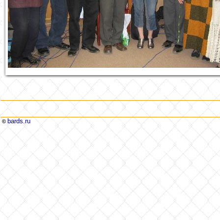
bards.ru
©