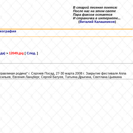
В старой песенке поется:
После нас на этом свете
Пара факсов остается
И страничка в интернете...
(
Виталий Калашников
)
кография
да)
>
12049.jpg
[
След.
]
влиная родина" г. Сергиев Посад, 27-30 марта 2008 г. Закрытие фестиваля Алла
ильев, Евгения Ланцберг, Сергей Батуев, Татьяна Дрыгина, Светлана Цывкина