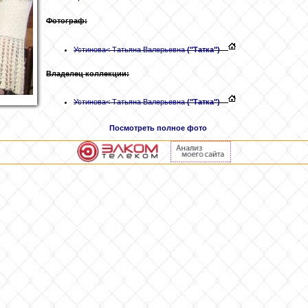
Фотограф:
Устинова
< Татьяна Валерьевна
("Татка")
Владелец коллекции:
Устинова
< Татьяна Валерьевна
("Татка")
Посмотреть полное фото