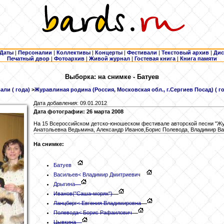
Даты
|
Персоналии
|
Коллективы
|
Концерты
|
Фестивали
|
Текстовый архив
|
Дис
Печатный двор
|
Фотоархив
|
Живой журнал
|
Гостевая книга
|
Книга памяти
Выборка: на снимке - Батуев
али ( года)
>
Журавлиная родина (Россия, Московская обл., г.Сергиев Посад) ( го
Дата добавления: 09.01.2012
Дата фотографии: 26 марта 2008
На 15 Всероссийском детско-юношеском фестивале авторской песни "Жура
Анатольевна Ведьмина, Александр Иванов,Борис Полевода, Владимир Вас
На снимке:
Батуев
Васильев
< Владимир Дмитриевич
Дрыгина
Иванов
("Саша-моряк")
Ланцберг
< Евгения Владимировна
Полевода
< Борис Рафаилович
Цывкина