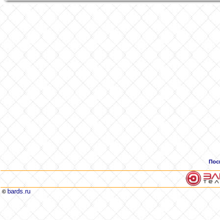
Пос
bards.ru
©