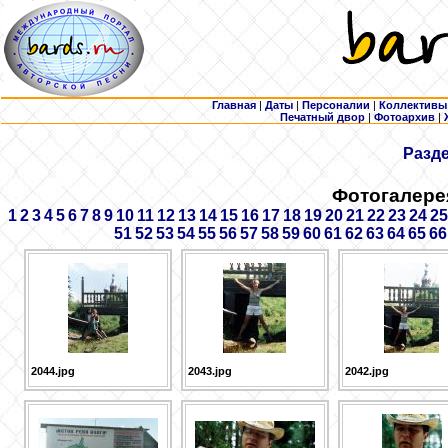
Главная
|
Даты
|
Персоналии
|
Коллективы
Печатный двор
|
Фотоархив
|
Разд
Фотогалере
1
2
3
4
5
6
7
8
9
10
11
12
13
14
15
16
17
18
19
20
21
22
23
24
25
51
52
53
54
55
56
57
58
59
60
61
62
63
64
65
66
2044.jpg
2043.jpg
2042.jpg