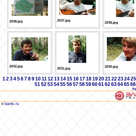
2037.jpg
2038.jpg
2036.jpg
2032.jpg
2030.jpg
2031.jpg
1
2
3
4
5
6
7
8
9
10
11
12
13
14
15
16
17
18
19
20
21
22
23
24
25
51
52
53
54
55
56
57
58
59
60
61
62
63
64
65
66
Р
bards.ru
©