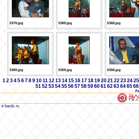
5370.jpg
5369.jpg
5368.jpg
5360.jpg
5359.jpg
5358.jpg
1
2
3
4
5
6
7
8
9
10
11
12
13
14
15
16
17
18
19
20
21
22
23
24
25
51
52
53
54
55
56
57
58
59
60
61
62
63
64
65
66
Р
bards.ru
©