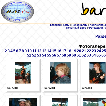
Главная
|
Даты
|
Персоналии
|
Коллективы
Печатный двор
|
Фотоархив
|
Разд
Фотогалере
1
2
3
4
5
6
7
8
9
10
11
12
13
14
15
16
17
18
19
20
21
22
23
24
25
51
52
53
54
55
56
57
58
59
60
61
62
63
64
65
66
5377.jpg
5376.jpg
5375.jpg