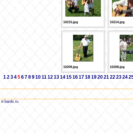
10215.jpg
10214.jpg
10209.jpg
10208.jpg
1
2
3
4
5
6
7
8
9
10
11
12
13
14
15
16
17
18
19
20
21
22
23
24
2
bards.ru
©