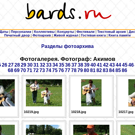
Даты
|
Персоналии
|
Коллективы
|
Концерты
|
Фестивали
|
Текстовый архив
|
Дис
Печатный двор
|
Фотоархив
|
Живой журнал
|
Гостевая книга
|
Книга памяти
Разделы фотоархива
Фотогалерея. Фотограф: Акимов
5
26
27
28
29
30
31
32
33
34
35
36
37
38
39
40
41
42
43
44
45
46
68
69
70
71
72
73
74
75
76
77
78
79
80
81
82
83
84
85
86
10219.jpg
10218.jpg
10217.jpg