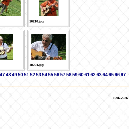
10210.jpg
10204.jpg
47
48
49
50
51
52
53
54
55
56
57
58
59
60
61
62
63
64
65
66
67
1996-2026