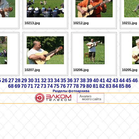
10213.jpg
10212.jpg
10211.jpg
10207.jpg
10206.jpg
10205.jpg
5
26
27
28
29
30
31
32
33
34
35
36
37
38
39
40
41
42
43
44
45
46
68
69
70
71
72
73
74
75
76
77
78
79
80
81
82
83
84
85
86
Разделы фотоархива