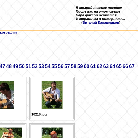
В старой песенке поется:
После нас на этом свете
Пара факсов остается
И страничка в интернете...
(
Виталий Калашников
)
кография
47
48
49
50
51
52
53
54
55
56
57
58
59
60
61
62
63
64
65
66
67
10216.jpg