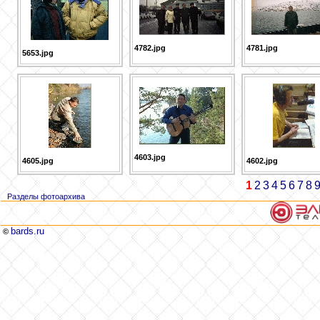
4782.jpg
4781.jpg
5653.jpg
4603.jpg
4605.jpg
4602.jpg
1
2
3
4
5
6
7
8
Разделы фотоархива
bards.ru
©