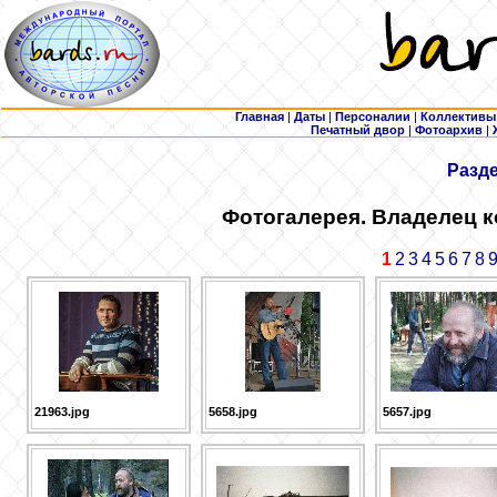
Главная
|
Даты
|
Персоналии
|
Коллективы
Печатный двор
|
Фотоархив
|
Разд
Фотогалерея. Владелец 
1
2
3
4
5
6
7
8
21963.jpg
5658.jpg
5657.jpg