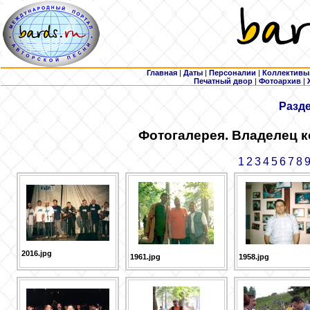
Главная
|
Даты
|
Персоналии
|
Коллективы
Печатный двор
|
Фотоархив
|
Разд
Фотогалерея. Владелец 
1
2
3
4
5
6
7
8
2016.jpg
1961.jpg
1958.jpg