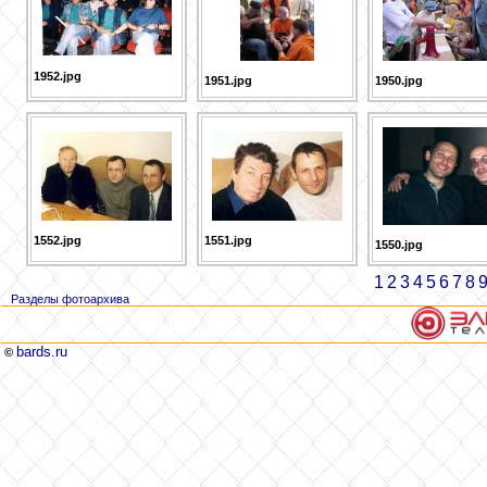
1952.jpg
1951.jpg
1950.jpg
1552.jpg
1551.jpg
1550.jpg
1
2
3
4
5
6
7
8
Разделы фотоархива
bards.ru
©