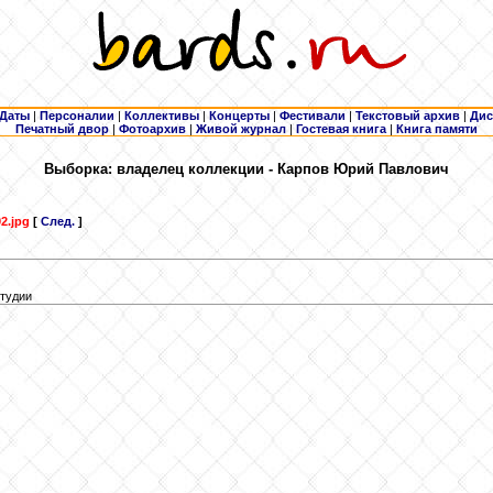
Даты
|
Персоналии
|
Коллективы
|
Концерты
|
Фестивали
|
Текстовый архив
|
Дис
Печатный двор
|
Фотоархив
|
Живой журнал
|
Гостевая книга
|
Книга памяти
Выборка: владелец коллекции - Карпов Юрий Павлович
2.jpg
[
След.
]
студии