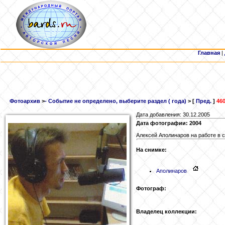
Главная
|
Фотоархив
>
- Событие не определено, выберите раздел ( года)
> [
Пред.
]
460
Дата добавления: 30.12.2005
Дата фотографии: 2004
Алексей Аполинаров на работе в 
На снимке:
Аполинаров
Фотограф:
Владелец коллекции: