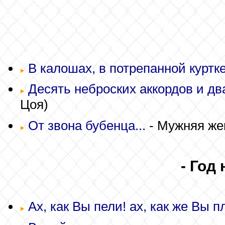
В калошах, в потрепанной куртке.
Десять неброских аккордов и два 
Цоя)
От звона бубенца...
- Мужняя же
- Год
Ах, как Вы пели! ах, как же Вы п