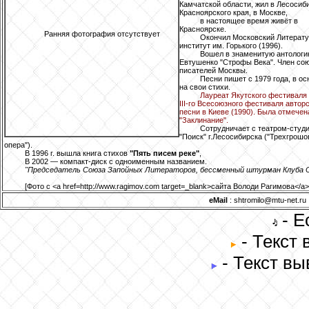
Камчатской области, жил в Лесосиб
Красноярского края, в Москве,
в настоящее время живёт в
Красноярске.
Ранняя фотография отсутствует
Окончил Московский Литерат
институт им. Горького (1996).
Вошел в знаменитую антолог
Евтушенко "Строфы Века". Член со
писателей Москвы.
Песни пишет с 1979 года, в ос
на свои стихи.
Лауреат Якутского фестиваля 
III-го Всесоюзного фестиваля автор
песни в Киеве (1990). Была отмечен
"Заклинание".
Сотрудничает с театром-студ
"Поиск" г.Лесосибирска ("Трехгрошо
опера").
В 1996 г. вышла книга стихов
"Пять писем реке"
,
В 2002 — компакт-диск с одноименным названием.
"Председатель Союза Запойных Литераторов, бессменный штурман Клуба О
[Фото с <a href=http://www.ragimov.com target=_blank>сайта Володи Рагимова</a>
eMail
: shtromilo@mtu-net.ru
- Е
- Текст
- Текст вы