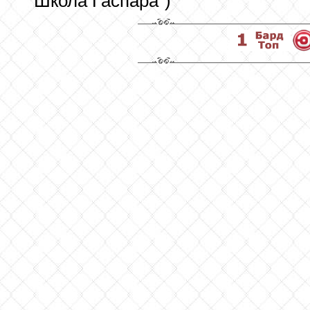
"Школа Гаспара")