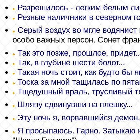
Разрешилось - легким белым ли
Резные наличники в северном го
Серый воздух во мгле водянист и
особо важных персон. Сонет фран
Так это позже, прошлое, придет..
Так, в глубине шести болот...
Такая ночь стоит, как будто бы я
Тоска за мной тащилась по пятам
Тщедушный враль, трусливый то
Шляпу сдвинувши на плешку...
-
Эту ночь я, ворвавшийся демон, 
Я просыпаюсь. Гарно. Затыкаю к