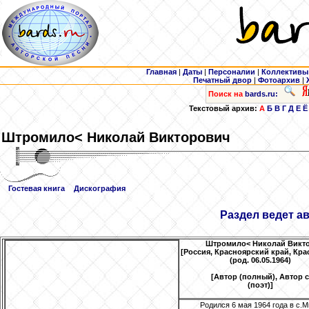
Главная
|
Даты
|
Персоналии
|
Коллективы
Печатный двор
|
Фотоархив
|
Поиск на
bards.ru:
Текстовый архив:
А
Б
В
Г
Д
Е
Ё
Штромило
< Николай Викторович
Гостевая книга
Дискография
Раздел ведет а
Штромило
< Николай Викт
[Россия, Красноярский край, Кра
(род. 06.05.1964)
[Автор (полный), Автор 
(поэт)]
Родился 6 мая 1964 года в с.