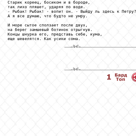
Старик кореец, босиком и в бороде,

так лихо пляшет, ударяя по воде.

- Рыбак! Рыбак! - вопит он. - Выйду ль здесь к Петру?
А я все думаю, что будто не умру.

И море сытое сползает после двух,

на берег замшевый ботинок отрыгнув.

Концы шнурка его, представь себе, кума,

еще шевелятся. Как усики сома.