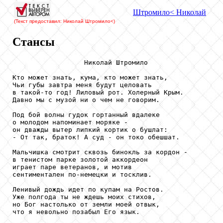
Штромило
< Николай
(Текст предоставил: Николай Штромило
<)
Стансы
                  Николай Штромило

Кто может знать, кума, кто может знать,

Чьи губы завтра меня будут целовать

в такой-то год! Лиловый рот. Холерный Крым.

Давно мы с музой ни о чем не говорим.

Под бой волны гудок гортанный вдалеке

о молодом напоминает моряке -

он дважды вытер липкий кортик о бушлат:

- От так, браток! А суд - он токо обешшат.

Мальчишка смотрит сквозь бинокль за кордон -

в тенистом парке золотой аккордеон

играет паре ветеранов, и мотив

сентиментален по-немецки и тосклив.

Ленивый дождь идет по купам на Ростов.

Уже полгода ты не ждешь моих стихов,

но Бог настолько от земли моей отвык,

что я невольно позабыл Его язык.
