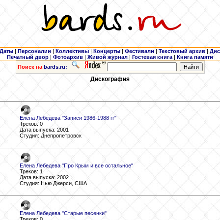
Даты
|
Персоналии
|
Коллективы
|
Концерты
|
Фестивали
|
Текстовый архив
|
Дис
Печатный двор
|
Фотоархив
|
Живой журнал
|
Гостевая книга
|
Книга памяти
Поиск на
bards.ru:
Дискография
Елена Лебедева "Записи 1986-1988 гг"
Треков: 0
Дата выпуска: 2001
Студия: Днепропетровск
Елена Лебедева "Про Крым и все остальное"
Треков: 1
Дата выпуска: 2002
Студия: Нью Джерси, США
Елена Лебедева "Старые песенки"
Треков: 0