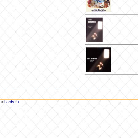
bards.ru
©