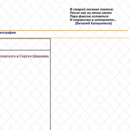
В старой песенке поется:
После нас на этом свете
Пара факсов остается
И страничка в интернете...
(
Виталий Калашников
)
кография
олевского и Сергея Шишкина