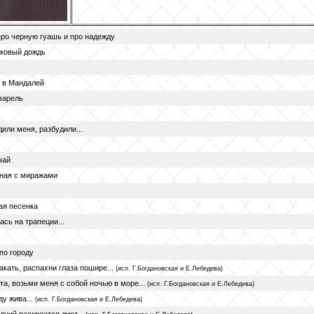
ро черную гуашь и про надежду
сковый дождь
 в Мандалей
варель
дили меня, разбудили...
чай
ная с миражами
ая песенка
ась на трапеции...
по городу
акать, распахни глаза пошире...
(исп. Г.Богдановская и Е.Лебедева)
а, возьми меня с собой ночью в море...
(исп. Г.Богдановская и Е.Лебедева)
ду жива...
(исп. Г.Богдановская и Е.Лебедева)