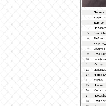
1.
Песенка п
2.
Будет ла
3.
Детство
4.
На дороге
5.
Зима / Ак
6.
Любовь
7.
Ах, разбу
8.
Облетаю
9.
Зеленый 
10.
Колыбель
11.
Уист-уи
12.
Ирландск
13.
Я откачал
14.
Жираф
15.
Прогулка 
16.
Хватит пл
17.
Пожалуйст
18.
Если я бу