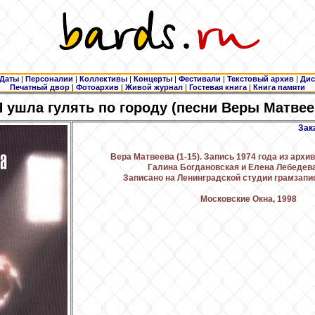
Даты
|
Персоналии
|
Коллективы
|
Концерты
|
Фестивали
|
Текстовый архив
|
Дис
Печатный двор
|
Фотоархив
|
Живой журнал
|
Гостевая книга
|
Книга памяти
 ушла гулять по городу (песни Веры Матвее
Зак
Вера Матвеева (1-15). Запись 1974 года из архи
Галина Богдановская и Елена Лебедева 
Записано на Ленинградской студии грамзапис
Московские Окна, 1998