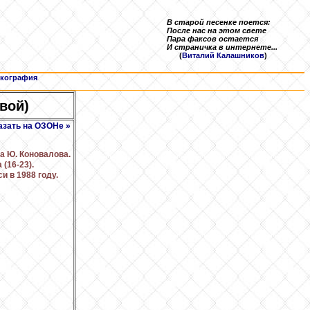
В старой песенке поется:
После нас на этом свете
Пара факсов остается
И страничка в интернете...
(
Виталий Калашников
)
кография
вой)
азать на ОЗОНе »
ва Ю. Коновалова.
(16-23).
и в 1988 году.