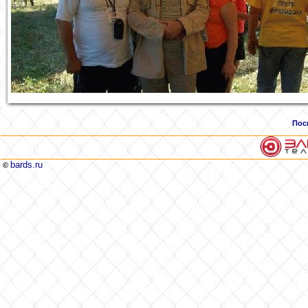
Пос
bards.ru
©