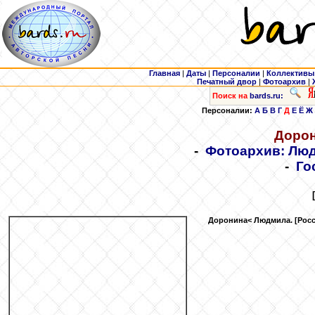
Главная
|
Даты
|
Персоналии
|
Коллективы
Печатный двор
|
Фотоархив
|
Поиск на
bards.ru:
Персоналии:
А
Б
В
Г
Д
Е
Ё
Ж
Доро
-
Фотоархив: Лю
-
Го
Доронина
< Людмила. [Росс