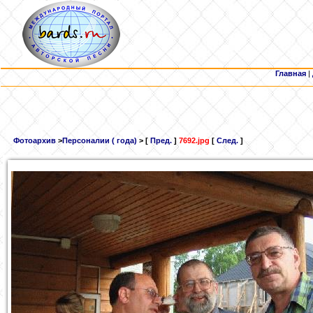
Главная
|
Фотоархив
>
Персоналии ( года)
> [
Пред.
]
7692.jpg
[
След.
]