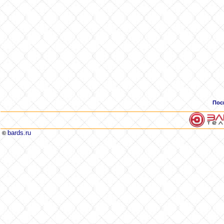
Пос
bards.ru
©