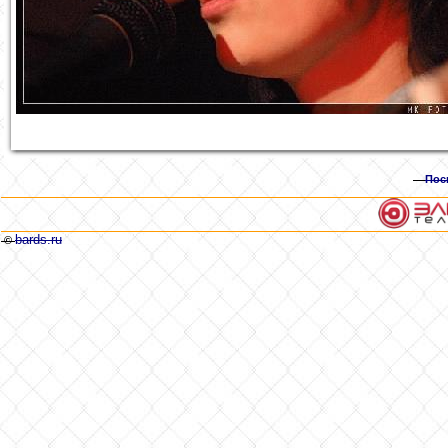
Пос
bards.ru
©