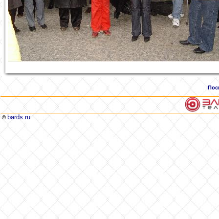
Пос
bards.ru
©