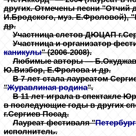
других. Отмечены песни "Отчий до
И.Бродского, муз. Е.Фроловой), "М
др.
Участница слетов ДЮЦАП г.Серг
Участница и организатор фести
каникулы
" (2006-2008).
Любимые авторы — Б.Окуджава,
Ю.Визбор, Е.Фролова и др.
В 7 лет стала лауреатом Серг
"
Журавлиная родина
".
В 11 лет играла в спектакле Ю
в последующие годы в других сп
г.Сергиев Посад.
Лауреат фестиваля "
Петербург
исполнитель.