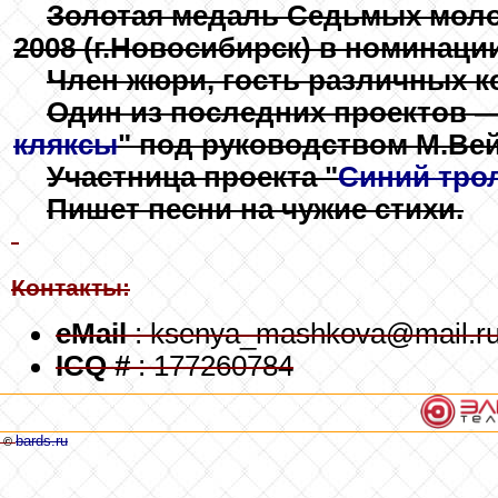
Золотая медаль Седьмых мол
2008 (г.Новосибирск) в номинаци
Член жюри, гость различных к
Один из последних проектов — 
кляксы
" под руководством М.Ве
Участница проекта "
Синий тро
Пишет песни на чужие стихи.
Контакты:
eMail
: ksenya_mashkova@mail.r
ICQ #
: 177260784
bards.ru
©