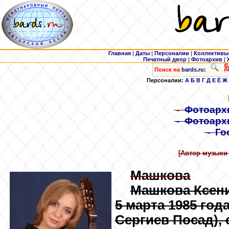
Главная
|
Даты
|
Персоналии
|
Коллективы
Печатный двор
|
Фотоархив
|
Поиск на
bards.ru:
Персоналии:
А
Б
В
Г
Д
Е
Ё
Ж
-
Фотоарх
-
Фотоарх
-
Го
[Автор музыки 
Машкова
Машкова Ксен
5 марта 1985 год
Сергиев Посад), 