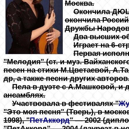
Москва.
Окончила ДЮЦА
окончила Россий
Дружбы Народов 
Два высших об
Играет на 6-ст
Первая исполн
"Мелодия" (ст. и муз. Вайханского
песен на стихи М.Цветаевой, А.Т
др, а также песни других авторов
Пела в дуэте с А.Машковой, и 
ансамблях.
Участвовала в фестивалях "
Жу
"Это моя песня" (Тверь), в моск
1998), "
ПетАккорд
" — 2002 (дипл
"ПетАккорд" — 2004 (лауреат в н