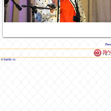
Пос
bards.ru
©