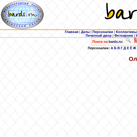
Главная
|
Даты
|
Персоналии
|
Коллективы
Печатный двор
|
Фотоархив
|
Поиск на
bards.ru:
Персоналии:
А
Б
В
Г
Д
Е
Ё
Ж
Ол