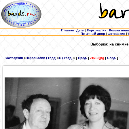
Главная
|
Даты
|
Персоналии
|
Коллективы
Печатный двор
|
Фотоархив
|
Выборка: на снимке
Фотоархив
>
Персоналии ( года)
>
Б ( года)
> [
Пред.
]
21519.jpg
[
След.
]