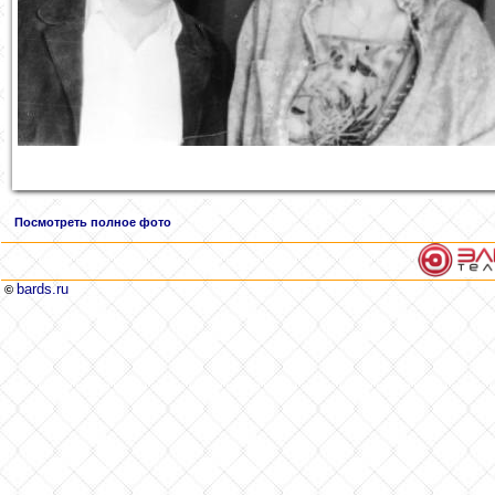
Посмотреть полное фото
bards.ru
©