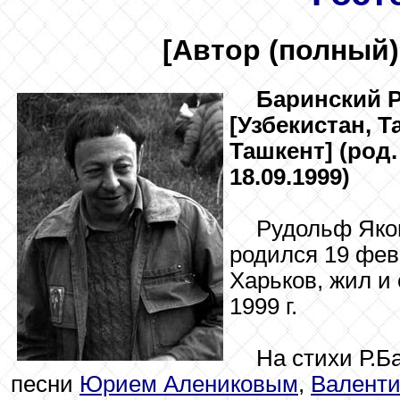
[Автор (полный)
Баринский
Р
[Узбекистан, Т
Ташкент] (род. 
18.09.1999)
Рудольф Яко
родился 19 февр
Харьков, жил и
1999 г.
На стихи Р.Б
песни
Юрием Алениковым
,
Валент