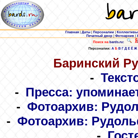
Главная
|
Даты
|
Персоналии
|
Коллективы
Печатный двор
|
Фотоархив
|
Поиск на
bards.ru:
Персоналии:
А
Б
В
Г
Д
Е
Ё
Ж
Баринский
Ру
-
Текст
-
Пресса: упоминае
-
Фотоархив: Рудо
-
Фотоархив: Рудол
-
Гост