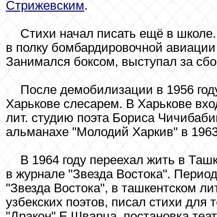
Стрижевским
.
Стихи начал писать ещё в школе.
в полку бомбардировочной авиации 
Занимался боксом, выступал за сбо
После демобилизации в 1956 году
Харькове слесарем. В Харькове вхо
лит. студию поэта Бориса Чичибаби
альманахе "Молодий Харкив" в 1963 
В 1964 году переехал жить в Таш
в журнале "Звезда Востока". Перио
"Звезда Востока", в ташкентском л
узбекских поэтов, писал стихи для 
"Дракон" Е.Шварца, постановка теа