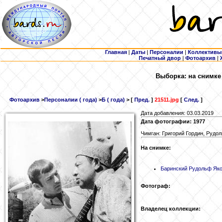
Главная
|
Даты
|
Персоналии
|
Коллективы
Печатный двор
|
Фотоархив
|
Выборка: на снимке
Фотоархив
>
Персоналии ( года)
>
Б ( года)
> [
Пред.
]
21511.jpg
[
След.
]
Дата добавления: 03.03.2019
Дата фотографии: 1977
Чимган: Григорий Гордин, Рудо
На снимке:
Баринский
Рудольф Яко
Фотограф:
Владелец коллекции: