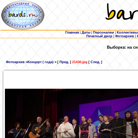
Главная
|
Даты
|
Персоналии
|
Коллективы
Печатный двор
|
Фотоархив
|
Выборка: на сн
Фотоархив
>
Концерт ( года)
> [
Пред.
]
21430.jpg
[
След.
]