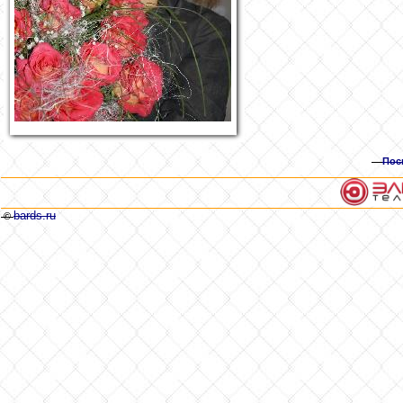
Пос
bards.ru
©