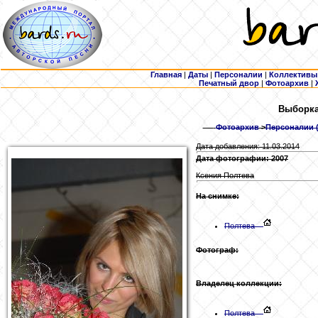
Главная
|
Даты
|
Персоналии
|
Коллективы
Печатный двор
|
Фотоархив
|
Выборка:
Фотоархив
>
Персоналии (
Дата добавления: 11.03.2014
Дата фотографии: 2007
Ксения Полтева
На снимке:
Полтева
Фотограф:
Владелец коллекции:
Полтева