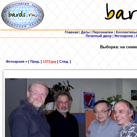
Главная
|
Даты
|
Персоналии
|
Коллективы
Печатный двор
|
Фотоархив
|
Выборка: на сним
Фотоархив
> [
Пред.
]
1373.jpg
[
След.
]