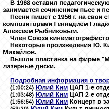
В 1968 оставил педагогическу
занимается сочинением пьес и пе
Песни пишет с 1956 г. на свои 
композиторами Геннадием Глад
Алексеем Рыбниковым.
Член Союза кинематографистов
Некоторые произведения Ю. К
Михайлов.
Вышли пластинка на фирме "Ме
лазерные диски.
Подробная информация о твор
Юлий Ким
ЦАП 1-е отде
(1:00:24)
Юлий Ким
ЦАП 2-е отде
(1:03:48)
Юлий Ким
Концерт в з
(1:56:54)
Юлий Ким
Культ личнос
(53:20)