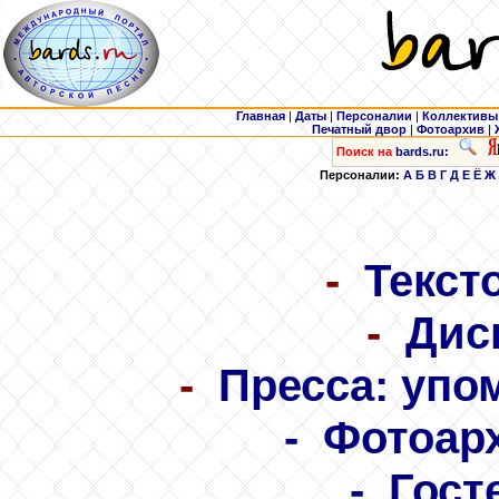
Главная
|
Даты
|
Персоналии
|
Коллективы
Печатный двор
|
Фотоархив
|
Поиск на
bards.ru:
Персоналии:
А
Б
В
Г
Д
Е
Ё
Ж
-
Текст
-
Дис
-
Пресса: упо
-
Фотоар
-
Гост