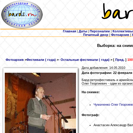
Главная
|
Даты
|
Персоналии
|
Коллективы
Печатный двор
|
Фотоархив
|
Выборка: на сним
Фотоархив
>
Фестивали ( года)
>
- Остальные фестивали ( года)
> [
Пред.
]
100
Дата добавления: 14.05.2010
Дата фотографии: 22 февраля 
Бард-ретрофестиваль и армейский
Олег Георгиевич - один из орган
На снимке:
Чумаченко
Олег Георгиев
Фотограф:
Анастасин Александр Ва