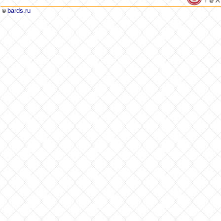
bards.ru
©