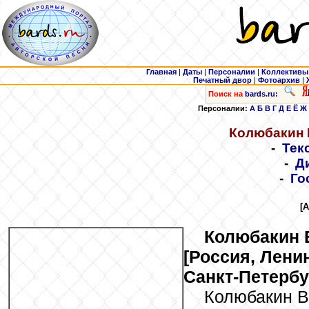
Главная
|
Даты
|
Персоналии
|
Коллективы
Печатный двор
|
Фотоархив
|
Поиск на
bards.ru:
Персоналии:
А
Б
В
Г
Д
Е
Ё
Ж
Колюбакин
-
Тек
-
Д
-
Го
[
Колюбакин
[Россия, Лени
Санкт-Петербур
Колюбакин В