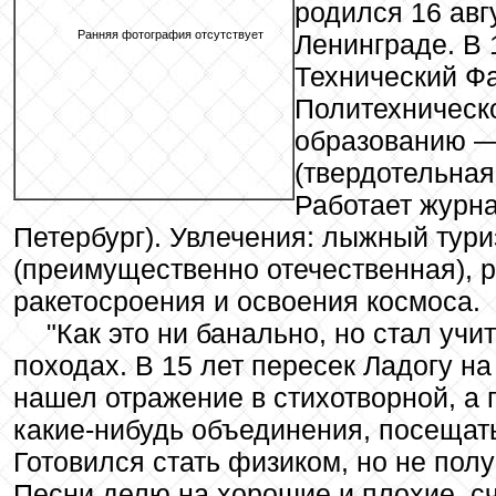
родился 16 авг
Ранняя фотография отсутствует
Ленинграде. В 
Технический Фа
Политехническо
образованию —
(твердотельная
Работает журна
Петербург). Увлечения: лыжный тури
(преимущественно отечественная), р
ракетосроения и освоения космоса.
"Как это ни банально, но стал учит
походах. В 15 лет пересек Ладогу на
нашел отражение в стихотворной, а 
какие-нибудь объединения, посещать 
Готовился стать физиком, но не пол
Песни делю на хорошие и плохие, с