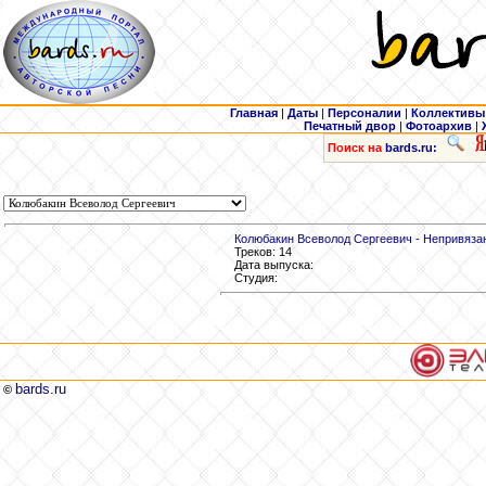
Главная
|
Даты
|
Персоналии
|
Коллективы
Печатный двор
|
Фотоархив
|
Поиск на
bards.ru:
Колюбакин Всеволод Сергеевич - Непривяза
Треков: 14
Дата выпуска:
Студия:
bards.ru
©