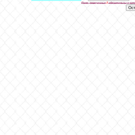
*
Поля, помеченные
обязательны к зап