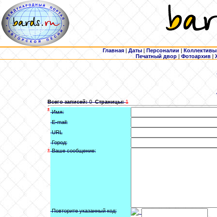
Главная
|
Даты
|
Персоналии
|
Коллективы
Печатный двор
|
Фотоархив
|
Всего записей:
0
Страницы:
1
*
Имя:
E-mail:
URL
Город:
*
Ваше сообщение:
Повторите указанный код: