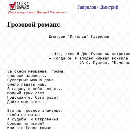
Гаврилов
< Дмитрий
(Текст предоставил: Дмитрий Гаврилов
<)
Грозовой романс
                  Дмитрий "Иггельд" Гаврилов

                  — Что, если б Дон Гуана вы встретил
                  — Тогда бы я злодею кинжал вонзила 
                               (А.С. Пушкин, "Каменны
За окном мерцанье, громы,

сполохи зарниц...

Суеверным можно дома

смело падать ниц.

Я гадаю, в небо глядя...

Молний ярых свет.

Подскажите, бога ради!

Дайте мне ответ.

Это ль грозное знаменье,

чтобы не пытал

я судьбы, и Откровенья

больше не искал?

Или это Голос свыше
