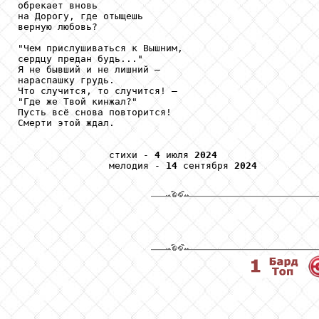
обрекает вновь

на Дорогу, где отыщешь

верную любовь?

"Чем прислушиваться к Вышним,

сердцу предан будь..."

Я не бывший и не лишний — 

нараспашку грудь.

Что случится, то случится! —

"Где же Твой кинжал?"

Пусть всё снова повторится!

Смерти этой ждал.

                стихи - 
4
 июля 
2024
                мелодия - 
14
 сентября 
2024