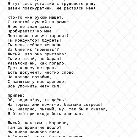
Я тут весь уставший с трудового дня,

Давай поаккуратней, не растряси меня.

Кто-то мне рукою машет,

С толстой сумкой на ремне...

Я её не знаю даже,

Пробирается ко мне.

Почтальон письмо таранит?

Ты кондуктор? Одуреть!

Ты меня сейчас желаешь

За билетик "поиметь"?

Лысый, что она пристала?

Ты же лысый, не баран!

Разъясни ей, как попало,

Едет к дому ветеран.

Есть документ, честно слово,

На комоде позабыл,

С памятью у нас хреново,

Всё упомнить нету сил.

припев:

Эй, водила!ну, ты даёшь!

На тормоз жми помягче, башмаки сотрёшь!

Ты, наверно, пьяный, ну, так бы и сказал,

Я б ещё при входе боты завязал.

Лысый, как там в Израиле,

Там до драки не дошло?

Мы вчера немного пили,

А "время" - раз, без нас прошло.
