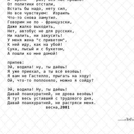
От политики отстали,

Встать бы надо, нету сил,

Но все чувствуем:  Израиль

Что-то снова замутил.

Говорим не по - французски,

Даже жалко выходить,

Нет, автобус не для русских,

Ни налить, ни закусить!

У меня жена "с приветом",

К ней иду, как на убой!

Сука, лысый и с букетом,

А пошли ко мне домой!

припев:

Эй, водила! ну, ты даёшь!

Я уже приехал, а ты всё везёшь!

Я вам не Гастелло, прыгать на ходу!

Ой, что-то поплохело, можно я сойду?

Эй, водила! Ну, ты даёшь!

Давай поаккуратней, не дрова везёшь!

Я тут весь уставший с трудового дня,

Давай поаккуратней, не растряси меня.

                весна,
2001