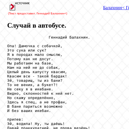
Балахнин
< Г
(Текст предоставил: Геннадий Балахнин
<)
Случай в автобусе.
                  Геннадий Балахнин.

Опа! Дамочка с собачкой, 

Это сука или сук?

Я в породах мало смыслю,

Потому как не досуг.

Мы работаем на базе, 

Нам на ней не до собак,

Целый день капусту квасим,

Квасим все - такой бардак!

Эй, товарищ, ты из бани? 

То не веник, а букет?!

Не секу я в икебане. 

Видно, склонностей к ней нет.

Но скажу определённо,

Здесь я спец, а не профан,

В бане париться возможно 

И без ваших икебан.

припев:

Эй, водила! Ну, ты даёшь!

Давай поаккуратней, не дрова везёшь!
