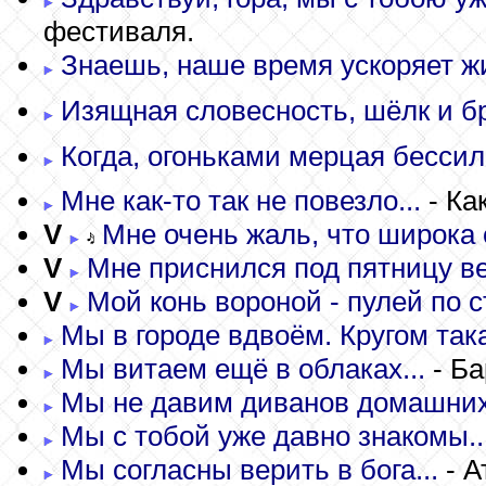
фестиваля.
Знаешь, наше время ускоряет жиз
Изящная словесность, шёлк и б
Когда, огоньками мерцая бессиль
Мне как-то так не повезло...
- Ка
V
Мне очень жаль, что широка 
V
Мне приснился под пятницу вес
V
Мой конь вороной - пулей по ст
Мы в городе вдвоём. Кругом така
Мы витаем ещё в облаках...
- Ба
Мы не давим диванов домашних.
Мы с тобой уже давно знакомы..
Мы согласны верить в бога...
- А