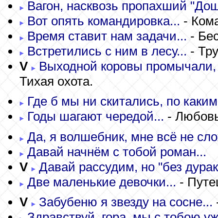
Вагон, насквозь пропахший "Дош
Вот опять командировка...
- Ком
Время ставит нам задачи...
- Бе
Встретились с ним в лесу...
- Тр
V
Выходной коровы промычали, и 
Тихая охота.
Где б мы ни скитались, по каким
Годы шагают чередой...
- Любовь
Да, я волшебник, мне всё не сло
Давай начнём с тобой роман...
V
Давай рассудим, но "без дурако
Две маленькие девочки...
- Путе
V
Забубеню я звезду на сосне...
Здравствуй, гора, мы с тобою уже