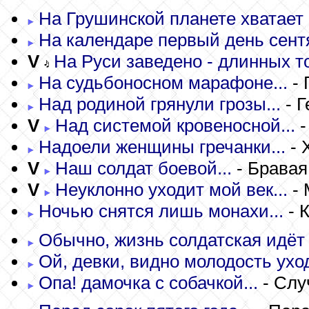
На Грушинской планете хватает 
На календаре первый день сентя
V
На Руси заведено - длинных то
На судьбоносном марафоне...
- 
Над родиной грянули грозы...
- Г
V
Над системой кровеносной...
-
Надоели женщины гречанки...
- 
V
Наш солдат боевой...
- Бравая
V
Неуклонно уходит мой век...
- 
Ночью снятся лишь монахи...
- 
Обычно, жизнь солдатская идёт б
Ой, девки, видно молодость уходи
Опа! дамочка с собачкой...
- Слу