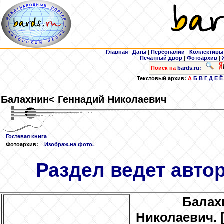
Главная
|
Даты
|
Персоналии
|
Коллективы
Печатный двор
|
Фотоархив
|
Поиск на
bards.ru:
Текстовый архив:
А
Б
В
Г
Д
Е
Ё
Балахнин
< Геннадий Николаевич
Гостевая книга
Фотоархив:
Изображ.на фото.
Раздел ведет авто
Балах
Николаевич. 