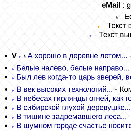
eMail
: 
- Е
- Текст
- Текст вы
V
А хорошо в деревне летом...
Белые налево, белые направо...
Был лев когда-то царь зверей, в
В век высоких технологий...
- Ко
В небесах гирлянды огней, как г
В сибирской глухой деревушке...
В тишине задремавшего леса...
-
В шумном городе счастье носитс