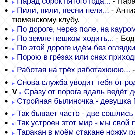
Парад сорок пятого года...
- Пара
Пили, пили, песни пели...
- Анти
тюменскому клубу.
По дороге, через поле, на кауром
По земле пешком ходить...
- Бод
По этой дороге идём без оглядки.
Порою в грёзах или снах приход
Работая на трёх работахююю...
-
Снова служба уводит тебя от род
V
Сразу от порога вдаль ведёт до
Стройная былиночка - девушка 
Так бывает часто - две сошлись 
Так устроен этот мир - мы свой п
Таракан в моём стакане ножку р