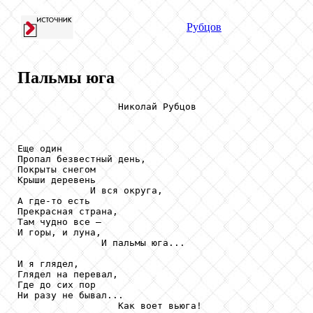
Рубцов
Пальмы юга
                  Николай Рубцов

Еще один

Пропал безвестный день,

Покрыты снегом

Крыши деревень

             И вся округа,

А где-то есть

Прекрасная страна,

Там чудно все —

И горы, и луна,

               И пальмы юга...

И я глядел,

Глядел на перевал,

Где до сих пор

Ни разу не бывал...

                  Как воет вьюга!
