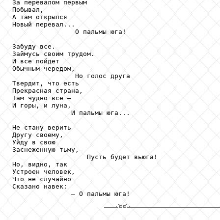
За перевалом первым

Побывал,

А там открылся

Новый перевал...

                О пальмы юга!

Забуду все.

Займусь своим трудом.

И все пойдет

Обычным чередом,

                Но голос друга

Твердит, что есть

Прекрасная страна,

Там чудно все —

И горы, и луна,

               И пальмы юга...

Не стану верить

Другу своему,

Уйду в свою

Заснеженную тьму,—

                   Пусть будет вьюга!

Но, видно, так

Устроен человек,

Что не случайно

Сказано навек:

               — О пальмы юга!