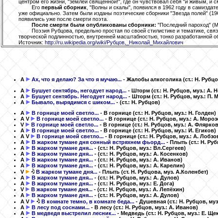
центром его жизни, "землёй священной!", где он чувствовал себя "и живым, и 
........
Его
первый сборник
, "Волны и скалы", появился в 1962 году в самиздат
уже официально. Затем были изданы поэтические сборники "Звезда полей" (196
появились уже после смерти поэта.
........
После смерти были опубликованы сборники:
"Последний пароход" (Мо
........
Поэзия Рубцова, предельно простая по своей стилистике и тематике, свя
творческой подлинностью, внутренней масштабностью, тонко разработанной об
Источник:
http://ru.wikipedia.org/wiki/Рубцов,_Николай_Михайлович
A
Ах, что я делаю? За что я мучаю...
- Жалобы алкоголика
(ст.: Н. Рубц
A
Бушует сентябрь, негодует народ...
- Шторм
(ст.: Н. Рубцов, муз.: А.
A
Бушует сентябрь. Негодует народ...
- Шторм
(ст.: Н. Рубцов, муз.: П.
A
Бывало, вырядимся с шиком...
-
(ст.: Н. Рубцов)
A
В горнице моей светло...
- В горнице
(ст.: Н. Рубцов, муз.: Н. Голден)
A
V
В горнице моей светло...
- В горнице
(ст.: Н. Рубцов, муз.: А. Моро
V
В горнице моей светло...
- В горнице
(ст.: Н. Рубцов, муз.: А. Флярко
A
В горнице моей светло...
- В горнице
(ст.: Н. Рубцов, муз.: И. Егиков)
A
V
В горнице моей светло...
- В горнице
(ст.: Н. Рубцов, муз.: А. Лобзо
A
В жарком тумане дня сонный встряхнем фьорд...
- Плыть
(ст.: Н. Ру
A
В жарком тумане дня...
-
(ст.: Н. Рубцов, муз.: Вл.Сергеев)
A
В жарком тумане дня...
-
(ст.: Н. Рубцов, муз.: А. Косенков)
A
В жарком тумане дня...
-
(ст.: Н. Рубцов, муз.: А. Иванов)
A
В жарком тумане дня...
-
(ст.: Н. Рубцов, муз.: А. Карелин)
V
В жарком тумане дня...
- Плыть
(ст. Н. Рубцова, муз. А.Коленбет)
A
В жарком тумане дня...
-
(ст.: Н. Рубцов, муз.: А. Дулов)
A
В жарком тумане дня...
-
(ст.: Н. Рубцов, муз.: Е. Дога)
V
В жарком тумане дня...
-
(ст.: Н. Рубцов, муз.: А. Лепёхин)
A
В жарком тумане дня...
-
(ст.: Н. Рубцов, муз.: А. Дулов)
A
V
В комнате темно, в комнате беда...
- Душевная
(ст.: Н. Рубцов, му
A
В лесу под соснами...
- В лесу
(ст.: Н. Рубцов, муз.: А. Иванов)
A
В медведя выстрелил лесник...
- Медведь
(ст.: Н. Рубцов, муз.: Е. Щ