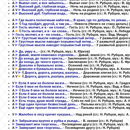
A
Выпал снег, и все забылось...
- Выпал снег
(ст.: Н. Рубцов, муз.: В. 
A
Высокий дуб, глубокая вода...
- Ночь на родине
(ст.: Н. Рубцов, муз.
A
V
Высокий дуб, глубокая вода...
- Ночь на родине
(ст.: Н. Рубцов, му
A
Высокий дуб. Глубокая вода...
- Ночь на родине
(ст.: Н. Рубцов, муз.
A
Где вьюга полночным набегом..., В краю, где по дебрям, по рекам...
A
Год пройдёт, другой, а там уж...
- Невеста (Ничего не стану делать)
A
Гость молчит, и я - ни слова!..
- Гость
(ст.: Н. Рубцов, муз.: О. Лубягин
A
Гость молчит, и я - ни слова...
- Гость
(ст.: Н. Рубцов, муз.: А. Лебед
Гость молчит, и я - ни слова...
- Гость
(ст.: Н. Рубцов. муз.: Вад. Мищук)
A
V
Грустные мысли наводит порывистый ветер...
- У размытой дорог
A
Грустные мысли наводит порывистый ветер...
- У размытой дороги
V
Грустные мысли наводит порывистый ветер...
- У размытой дороги
(
A
Да, умру я...
-
(ст.: Н. Рубцов, муз.: А. Юрков)
A
Давай, земля немножко отдохнём...
- Давай, земля
(ст.: Н. Рубцов, муз
V
До конца, до тихого креста...
- Заклинание
(ст.: Н. Рубцов, муз.: А. М
A
До конца, до тихого креста...
- Заклинание
(ст.: Н. Рубцов, муз.: Е. Ф
A
Доволен я буквально всем...
- Осенний лес
(ст.: Н. Рубцов)
V
Доволен я буквально всем...
- Брусника
(ст. Н. Рубцова, муз. А. Коле
A
V
Дорога, дорога, разлука, разлука...
- Дорожная элегия
(ст.: Н. Ру
A
V
Дорога, дорога, разлука, разлука...
- Дорожная элегия
(ст.: Н. Ру
V
Если б мои не болели мозги...
- Ночное
(ст.: Н. Рубцов, муз.: А. Градс
Если б мои не болели мозги...
- Ночное
(ст.: Н. Рубцов, муз.: Вад. и Ва
A
Если б мои не болели мозги...
- Ночное
(ст.: Н. Рубцов, муз.: А. Гра
A
Если б мои не болели мозги...
- Ночное
(ст.: Н. Рубцов, муз.: М. Козло
A
Если б мои не болели мозги...
- Ночное
(ст.: Н. Рубцов, муз.: Е. Матве
A
Есть пора, души моей отрада...
- Слёз не лей
(ст.: Н. Рубцов, муз.: А.
A
Еще один пропал безвестный день...
- Пальмы юга
(ст.: Н. Рубцов, м
A
Ещё один пропал безвестный день...
- Пальмы юга
(ст.: Н. Рубцов, м
V
Жалобно в лесу кричит кукушка...
- Над рекой
(ст.: Н. Рубцов, муз.: 
A
Забрызгана крупно и рубка и рында...
- В. океане
(ст.: Н. Рубцов)
Замерзают мои георгины...
- Посвящение другу
(ст.: Н. Рубцов, муз.: 
A
Замерзают мои георгины...
- Посвящение другу
(ст.: Н. Рубцов)