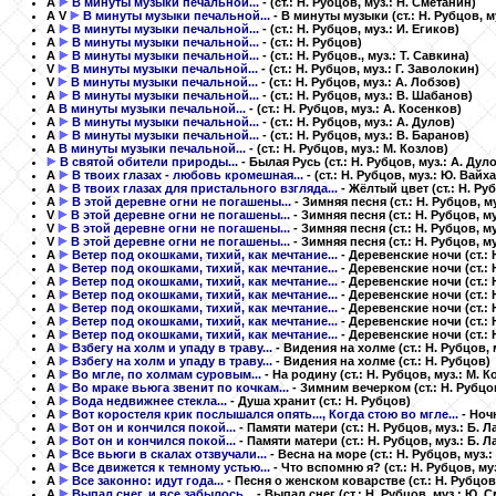
A
В минуты музыки печальной...
-
(ст.: Н. Рубцов, муз.: Н. Сметанин)
A
V
В минуты музыки печальной...
- В минуты музыки
(ст.: Н. Рубцов, м
A
В минуты музыки печальной...
-
(ст.: Н. Рубцов, муз.: И. Егиков)
A
В минуты музыки печальной...
-
(ст.: Н. Рубцов)
A
В минуты музыки печальной...
-
(ст.: Н. Рубцов., муз.: Т. Савкина)
V
В минуты музыки печальной...
-
(ст.: Н. Рубцов, муз.: Г. Заволокин)
V
В минуты музыки печальной...
-
(ст.: Н. Рубцов, муз.: А. Лобзов)
A
В минуты музыки печальной...
-
(ст.: Н. Рубцов, муз.: В. Шабанов)
A
В минуты музыки печальной...
-
(ст.: Н. Рубцов, муз.: А. Косенков)
A
В минуты музыки печальной...
-
(ст.: Н. Рубцов, муз.: А. Дулов)
A
В минуты музыки печальной...
-
(ст.: Н. Рубцов, муз.: В. Баранов)
A
В минуты музыки печальной...
-
(ст.: Н. Рубцов, муз.: М. Козлов)
В святой обители природы...
- Былая Русь
(ст.: Н. Рубцов, муз.: А. Дул
A
В твоих глазах - любовь кромешная...
-
(ст.: Н. Рубцов, муз.: Ю. Вайх
A
В твоих глазах для пристального взгляда...
- Жёлтый цвет
(ст.: Н. Ру
A
В этой деревне огни не погашены...
- Зимняя песня
(ст.: Н. Рубцов, м
V
В этой деревне огни не погашены...
- Зимняя песня
(ст.: Н. Рубцов, м
V
В этой деревне огни не погашены...
- Зимняя песня
(ст.: Н. Рубцов, м
V
В этой деревне огни не погашены...
- Зимняя песня
(ст.: Н. Рубцов, м
A
Ветер под окошками, тихий, как мечтание...
- Деревенские ночи
(ст.:
A
Ветер под окошками, тихий, как мечтание...
- Деревенские ночи
(ст.:
A
Ветер под окошками, тихий, как мечтание...
- Деревенские ночи
(ст.:
A
Ветер под окошками, тихий, как мечтание...
- Деревенские ночи
(ст.:
A
Ветер под окошками, тихий, как мечтание...
- Деревенские ночи
(ст.:
A
Ветер под окошками, тихий, как мечтание...
- Деревенские ночи
(ст.:
A
Ветер под окошками, тихий, как мечтание...
- Деревенские ночи
(ст.:
A
Взбегу на холм и упаду в траву...
- Видения на холме
(ст.: Н. Рубцов,
A
Взбегу на холм и упаду в траву...
- Видения на холме
(ст.: Н. Рубцов)
A
Во мгле, по холмам суровым...
- На родину
(ст.: Н. Рубцов, муз.: М. 
A
Во мраке вьюга звенит по кочкам...
- Зимним вечерком
(ст.: Н. Рубцо
A
Вода недвижнее стекла...
- Душа хранит
(ст.: Н. Рубцов)
A
Вот коростеля крик послышался опять..., Когда стою во мгле...
- Ноч
A
Вот он и кончился покой...
- Памяти матери
(ст.: Н. Рубцов, муз.: Б. 
A
Вот он и кончился покой...
- Памяти матери
(ст.: Н. Рубцов, муз.: Б. 
A
Все вьюги в скалах отзвучали...
- Весна на море
(ст.: Н. Рубцов, муз.
A
Все движется к темному устью...
- Что вспомню я?
(ст.: Н. Рубцов, му
A
Все законно: идут года...
- Песня о женском коварстве
(ст.: Н. Рубцов
A
Выпал снег, и все забылось...
- Выпал снег
(ст.: Н. Рубцов, муз.: Ю.