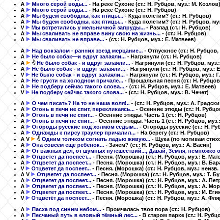
A
Много серой воды...
- На реке Сухоне
(ст.: Н. Рубцов, муз.: М. Козлов
A
Много серой воды...
- На реке Сухоне
(ст.: Н. Рубцов)
A
Мы будем свободны, как птицы...
- Куда полетим?
(ст.: Н. Рубцов)
A
Мы будем свободны, как птицы...
- Куда полетим?
(ст.: Н. Рубцов, му
V
Мы встретились у мельничной запруды...
- Разлад
(ст.: Н. Рубцов)
A
Мы сваливать не вправе вину свою на жизнь...
-
(ст.: Н. Рубцов)
A
Мы сваливать не вправе...
-
(ст.: Н. Рубцов, муз.: Е. Матвеев)
A
Над вокзалом - ранних звезд мерцание...
- Отпускное
(ст.: Н. Рубцов,
A
Не было собак—и вдруг залаяли...
- Нагрянули
(ст.: Н. Рубцов)
A
Не было собак - и вдруг залаяли...
- Нагрянули
(ст.: Н. Рубцов, муз.
A
Не было собак - и вдруг залаяли...
- Нагрянули
(ст.: Н. Рубцов, муз.: 
V
Не было собак - и вдруг залаяли...
- Нагрянули
(ст.: Н. Рубцов, муз.: 
A
Не грусти на холодном причале...
- Прощальная песня
(ст.: Н. Рубцов
A
Не подберу сейчас такого слова...
-
(ст.: Н. Рубцов, муз.: Е. Матвеев)
V
Не подберу сейчас такого слова...
-
(ст.: Н. Рубцов, муз.: В. Чечет)
A
О чем писать? На то не наша воля!..
-
(ст.: Н. Рубцов, муз.: А. Градски
A
Огонь в печи не спит, перекликаясь...
- Осенние этюды
(ст.: Н. Рубцо
A
Огонь в печи не спит...
- Осенние этюды. Часть 1
(ст.: Н. Рубцов)
A
Огонь в печи не спит...
- Осенние этюды. Часть 1
(ст.: Н. Рубцов, муз
A
Огороды русские под холмом седым...
- Огороды русские
(ст.: Н. Р
A
Однажды к пирсу траулер причалил...
- На берегу
(ст.: Н. Рубцов)
A
V
Одним толчком согнать ладью живую...
- Щука
(по мотивам стих
A
Она совсем еще ребенок...
- Зачем?
(ст.: Н. Рубцов, муз.: А. Васин)
A
От важных дел, от шумных путешествий..., Давай, Земля, немножко о
A
Отцветет да поспеет...
- Песня. (Морошка)
(ст.: Н. Рубцов, муз.: Е. Мат
A
Отцветет да поспеет...
- Песня. (Морошка)
(ст.: Н. Рубцов, муз.: В. Ба
V
Отцветет да поспеет...
- Песня. (Морошка)
(ст.: Н. Рубцов, муз.: неизв. 
A
V
Отцветет да поспеет...
- Песня. (Морошка)
(ст.: Н. Рубцов, муз.: Т. 
A
Отцветет да поспеет...
- Песня. (Морошка)
(ст.: Н. Рубцов, муз.: А. Пе
A
Отцветет да поспеет...
- Песня. (Морошка)
(ст.: Н. Рубцов, муз.: А. Мо
A
Отцветет да поспеет...
- Песня. (Морошка)
(ст.: Н. Рубцов, муз.: И. Еги
V
Отцветёт да поспеет...
- Песня. (Морошка)
(ст.: Н. Рубцов, муз.: А. Ф
A
Пасха под синим небом...
- Промчалась твоя пора
(ст.: Н. Рубцов)
A
Песчаный путь в еловый тёмный лес...
- В старом парке
(ст.: Н. Рубц