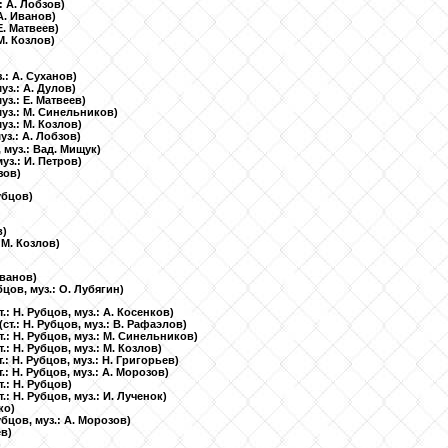
.: А. Лобзов)
 А. Иванов)
 Е. Матвеев)
 М. Козлов)
з.: А. Суханов)
муз.: А. Дулов)
муз.: Е. Матвеев)
 муз.: М. Синельников)
муз.: М. Козлов)
муз.: А. Лобзов)
, муз.: Вад. Мищук)
муз.: И. Петров)
зов)
Рубцов)
в)
: М. Козлов)
 Иванов)
убцов, муз.: О. Лубягин)
т.: Н. Рубцов, муз.: А. Косенков)
(ст.: Н. Рубцов, муз.: В. Рафаэлов)
т.: Н. Рубцов, муз.: М. Синельников)
т.: Н. Рубцов, муз.: М. Козлов)
т.: Н. Рубцов, муз.: Н. Григорьев)
т.: Н. Рубцов, муз.: А. Морозов)
т.: Н. Рубцов)
т.: Н. Рубцов, муз.: И. Лученок)
ко)
Рубцов, муз.: А. Морозов)
ев)
)