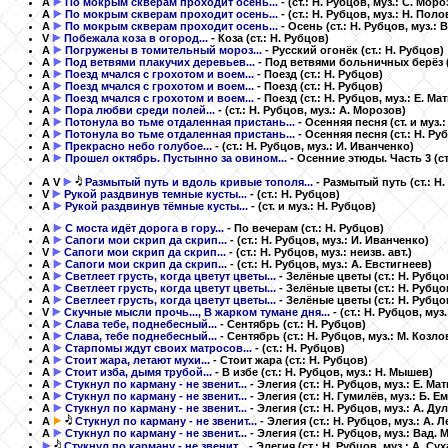
A
По мокрым скверам проходит осень...
-
(ст.: Н. Рубцов, муз.: С. Моро
A
По мокрым скверам проходит осень...
-
(ст.: Н. Рубцов, муз.: Н. Пол
A
По мокрым скверам проходит осень...
- Осень
(ст.: Н. Рубцов, муз.: 
V
Побежала коза в огород...
- Коза
(ст.: Н. Рубцов)
A
Погружены в томительный мороз...
- Русский огонёк
(ст.: Н. Рубцов)
A
Под ветвями плакучих деревьев...
- Под ветвями больничных берёз
A
Поезд мчался с грохотом и воем...
- Поезд
(ст.: Н. Рубцов)
A
Поезд мчался с грохотом и воем...
- Поезд
(ст.: Н. Рубцов)
A
Поезд мчался с грохотом и воем...
- Поезд
(ст.: Н. Рубцов, муз.: Е. Ма
A
Пора любви среди полей...
-
(ст.: Н. Рубцов, муз.: А. Морозов)
A
Потонула во тьме отдаленная пристань...
- Осенняя песня
(ст. и муз.
A
Потонула во тьме отдаленная пристань...
- Осенняя песня
(ст.: Н. Ру
A
Прекрасно небо голубое...
-
(ст.: Н. Рубцов, муз.: И. Иванченко)
A
Прошел октябрь. Пустынно за овином...
- Осенние этюды. Часть 3
(с
A
V
Размытый путь и вдоль кривые тополя...
- Размытый путь
(ст.: Н
V
Рукой раздвинув темные кусты...
-
(ст.: Н. Рубцов)
A
Рукой раздвинув тёмные кусты...
-
(ст. и муз.: Н. Рубцов)
A
С моста идёт дорога в гору...
- По вечерам
(ст.: Н. Рубцов)
A
Сапоги мои скрип да скрип...
-
(ст.: Н. Рубцов, муз.: И. Иванченко)
V
Сапоги мои скрип да скрип...
-
(ст.: Н. Рубцов, муз.: неизв. авт.)
A
Сапоги мои скрип да скрип...
-
(ст.: Н. Рубцов, муз.: А. Евстигнеев)
A
Светлеет грусть, когда цветут цветы...
- Зелёные цветы
(ст.: Н. Рубц
A
Светлеет грусть, когда цветут цветы...
- Зелёные цветы
(ст.: Н. Рубцо
A
Светлеет грусть, когда цветут цветы...
- Зелёные цветы
(ст.: Н. Рубцо
V
Скучные мысли прочь..., В жарком тумане дня...
-
(ст.: Н. Рубцов, муз
A
Слава тебе, поднебесный...
- Сентябрь
(ст.: Н. Рубцов)
A
Слава, тебе поднебесный...
- Сентябрь
(ст.: Н. Рубцов, муз.: М. Козло
A
Старпомы ждут своих матросов...
-
(ст.: Н. Рубцов)
A
Стоит жара, летают мухи...
- Стоит жара
(ст.: Н. Рубцов)
A
Стоит изба, дымя трубой...
- В избе
(ст.: Н. Рубцов, муз.: Н. Мышев)
A
Стукнул по карману - не звенит...
- Элегия
(ст.: Н. Рубцов, муз.: Е. Ма
A
Стукнул по карману - не звенит...
- Элегия
(ст.: Н. Гумилёв, муз.: Б. 
A
Стукнул по карману - не звенит...
- Элегия
(ст.: Н. Рубцов, муз.: А. Ду
A
Стукнул по карману - не звенит...
- Элегия
(ст.: Н. Рубцов, муз.: А. 
A
Стукнул по карману - не звенит...
- Элегия
(ст.: Н. Рубцов, муз.: Вад.
Стукнул по карману - не звенит...
- Элегия
(ст.: Н. Рубцов, муз.: А. Су