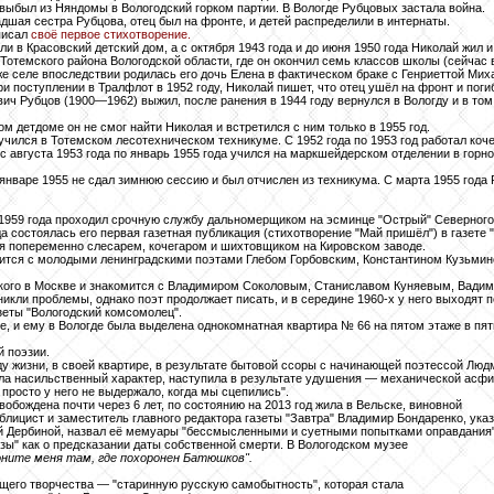
выбыл из Няндомы в Вологодский горком партии. В Вологде Рубцовых застала война.
дшая сестра Рубцова, отец был на фронте, и детей распределили в интернаты.
писал
своё первое стихотворение.
ли в Красовский детский дом, а с октября 1943 года и до июня 1950 года Николай жил 
Тотемского района Вологодской области, где он окончил семь классов школы (сейчас 
 же селе впоследствии родилась его дочь Елена в фактическом браке с Генриеттой Ми
 поступлении в Тралфлот в 1952 году, Николай пишет, что отец ушёл на фронт и погиб
ч Рубцов (1900—1962) выжил, после ранения в 1944 году вернулся в Вологду и в том 
ом детдоме он не смог найти Николая и встретился с ним только в 1955 год.
 учился в Тотемском лесотехническом техникуме. С 1952 года по 1953 год работал коч
с августа 1953 года по январь 1955 года учился на маркшейдерском отделении в гор
январе 1955 не сдал зимнюю сессию и был отчислен из техникума. С марта 1955 года
 1959 года проходил срочную службу дальномерщиком на эсминце "Острый" Северного
а состоялась его первая газетная публикация (стихотворение "Май пришёл") в газете 
ая попеременно слесарем, кочегаром и шихтовщиком на Кировском заводе.
мится с молодыми ленинградскими поэтами Глебом Горбовским, Константином Кузьми
рького в Москве и знакомится с Владимиром Соколовым, Станиславом Куняевым, Вади
никли проблемы, однако поэт продолжает писать, и в середине 1960-х у него выходят 
азеты "Вологодский комсомолец".
е, и ему в Вологде была выделена однокомнатная квартира № 66 на пятом этаже в пя
 поэзии.
оду жизни, в своей квартире, в результате бытовой ссоры с начинающей поэтессой Людм
ла насильственный характер, наступила в результате удушения — механической асфи
просто у него не выдержало, когда мы сцепились".
вобождена почти через 6 лет, по состоянию на 2013 год жила в Вельске, виновной
блицист и заместитель главного редактора газеты "Завтра" Владимир Бондаренко, ука
твий Дербиной, назвал её мемуары "бессмысленными и суетными попытками оправдания"
ы" как о предсказании даты собственной смерти. В Вологодском музее
оните меня там, где похоронен Батюшков".
ущего творчества — "старинную русскую самобытность", которая стала