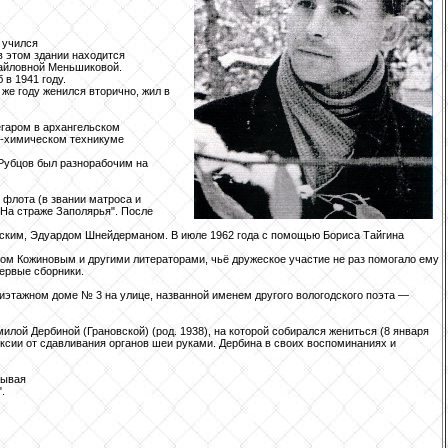
и учился
в этом здании находится
хайловной Меньшиковой.
 в 1941 году.
же году женился вторично, жил в
егаром в архангельском
но-химическом техникуме
 Рубцов был разнорабочим на
 флота (в звании матроса и
"На страже Заполярья". После
нским, Эдуардом Шнейдерманом. В июле 1962 года с помощью Бориса Тайгина
мом Кожиновым и другими литераторами, чьё дружеское участие не раз помогало ему
первые сборники.
тиэтажном доме № 3 на улице, названной именем другого вологодского поэта —
илой Дербиной (Грановской) (род. 1938), на которой собирался жениться (8 января
ксии от сдавливания органов шеи руками. Дербина в своих воспоминаниях и
зывая
.