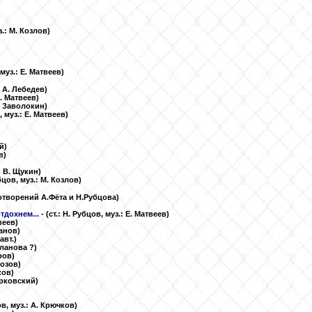
)
з.: М. Козлов)
 муз.: Е. Матвеев)
: А. Лебедев)
Е. Матвеев)
Г. Заволокин)
, муз.: Е. Матвеев)
й)
в)
.: В. Щукин)
убцов, муз.: М. Козлов)
отворений А.Фёта и Н.Рубцова)
тдохнем...
-
(ст.: Н. Рубцов, муз.: Е. Матвеев)
веев)
ранов)
авт.)
Буланова ?)
тров)
розов)
ков)
лярковский)
ов, муз.: А. Крючков)