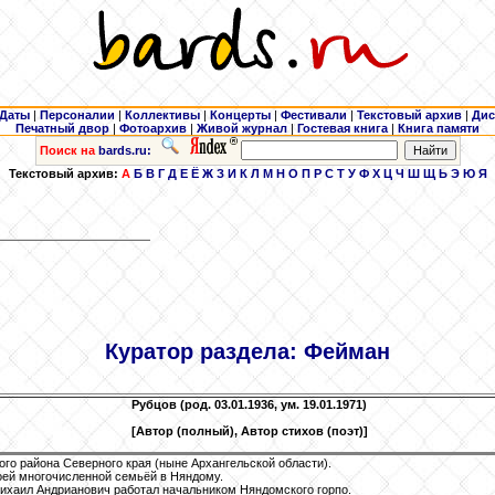
Даты
|
Персоналии
|
Коллективы
|
Концерты
|
Фестивали
|
Текстовый архив
|
Дис
Печатный двор
|
Фотоархив
|
Живой журнал
|
Гостевая книга
|
Книга памяти
Поиск на
bards.ru:
Текстовый архив:
А
Б
В
Г
Д
Е
Ё
Ж
З
И
К
Л
М
Н
О
П
Р
С
Т
У
Ф
Х
Ц
Ч
Ш
Щ
Ь
Э
Ю
Я
Куратор раздела:
Фейман
Рубцов
(род. 03.01.1936, ум. 19.01.1971)
[Автор (полный), Автор стихов (поэт)]
го района Северного края (ныне Архангельской области).
воей многочисленной семьёй в Няндому.
ихаил Андрианович работал начальником Няндомского горпо.