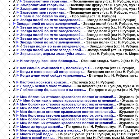
A
V
Замерзают мои георгины...
- Посвящение другу
(ст.: Н. Рубцов, муз
A
Замерзают мои георгины...
- Посвящение другу
(ст.: Н. Рубцов, муз.:
A
Замерзают мои георгины...
- Посвящение другу
(ст.: Н. Рубцов, муз.:
A
Замерзают мои георгины...
- Посвящение другу
(ст.: Н. Рубцов, муз.:
A
V
Заяц в лес бежал по лугу...
- Про зайца
(ст.: Н. Рубцов)
A
Звезда полей во мгле заледенелой...
- Звезда полей
(ст.: Н. Рубцов)
Звезда полей во мгле заледенелой...
- Звезда полей
(ст.: Н. Рубцов, му
A
Звезда полей во мгле заледенелой...
- Звезда полей
(ст.: Н. Рубцов, 
A
Звезда полей во мгле заледенелой...
- Звезда полей
(ст.: Н. Рубцов, 
A
Звезда полей во мгле заледенелой...
- Звезда полей
(ст.: Н. Рубцов,
A
Звезда полей во мгле заледенелой...
- Звезда полей
(ст.: Н. Рубцов, 
V
Звезда полей во мгле заледенелой...
- Звезда полей
(ст.: Н. Рубцов, 
A
Звезда полей во тьме заледенелой...
- Звезда полей
(ст.: Н. Рубцов
A
Звезда полей мо мгле заледенелой...
- Звезда полей
(ст.: Н. Рубцов, 
A
Зорька алая, зорька алая, губы алые...
-
(ст.: Н. Рубцов, муз.: А. Моро
A
И вот среди осеннего безлюдья...
- Осенние этюды. Часть 2
(ст.: Н. 
A
Как сильно изменился ты, воскликнул я...
- Встреча
(ст.: Н. Рубцов)
A
Когда в окно осенний ветер свищет...
- Вечерние стихи
(ст.: Н. Рубцо
A
Когда душе моей сойдет успокоенье...
- В глуши
(ст.: Н. Рубцов, муз.
V
Ласточка носится с криком...
- Ласточка
(ст.: Н. Рубцов)
A
Лошадь белая в поле темном...
- На ночлеге
(ст.: Н. Рубцов, муз.: А.
A
Люблю ветер больше всего на свете...
- По дороге из дома
(ст.: Н. Р
A
Меж болотных стволов красовался восток огнеликий...
- Журавли
(с
A
V
Меж болотных стволов красовался восток огнеликий...
- Журавли
A
Меж болотных стволов красовался восток огнеликий...
- Журавли
(с
A
Меж болотных стволов красовался восток огнеликий...
- Журавли
(с
V
Меж болотных стволов красовался восток огнеликий...
- Журавли
(с
V
Меж болотных стволов красовался восток огнеликий...
- Журавли
(с
A
Меж болотных стволов красовался восток огнеликий...
- Журавли
(с
A
Меж болотных стволов красовался восток огнеликий...
- Журавли
(с
A
Мимо изгороди шаткой...
- По дрова
(ст.: Н. Рубцов, муз.: М. Приходь
V
Мне лошадь встретилась в кустах...
- Ночное происшествие
(ст.: Н. 
A
Много серой воды...
- На реке Сухоне
(ст.: Н. Рубцов, муз.: Вл. Серге
A
Много серой воды...
- На реке Сухоне
(ст.: Н. Рубцов, муз.: М. Козлов