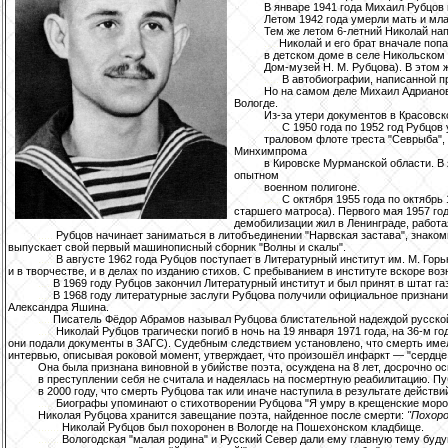
В январе 1941 года Михаил Рубцов 
Летом 1942 года умерли мать и мла
Тем же летом 6-летний Николай на
.....
Николай и его брат вначале попа
в детском доме в селе Никольском 
Дом-музей Н. М. Рубцова). В этом
.....
В автобиографии, написанной при
Но на самом деле Михаил Адрианови
Вологде.
Из-за утери документов в Красовск
.....
С 1950 года по 1952 год Рубцов
траловом флоте треста "Севрыба", 
Минхимпрома
в Кировске Мурманской области. В 
опытном
военном полигоне.
.....
С октября 1955 года по октябрь
старшего матроса). Первого мая 1957 год
демобилизации жил в Ленинграде, работ
.....
Рубцов начинает заниматься в литобъединении "Нарвская застава", знако
выпускает свой первый машинописный сборник "Волны и скалы".
.....
В августе 1962 года Рубцов поступает в Литературный институт им. М. Го
и в творчестве, и в делах по изданию стихов. С пребыванием в институте вскоре воз
.....
В 1969 году Рубцов закончил Литературный институт и был принят в штат г
.....
В 1968 году литературные заслуги Рубцова получили официальное признани
Александра Яшина.
.....
Писатель Фёдор Абрамов называл Рубцова блистательной надеждой русской
.....
Николай Рубцов трагически погиб в ночь на 19 января 1971 года, на 36-м г
они подали документы в ЗАГС). Судебным следствием установлено, что смерть име
интервью, описывая роковой момент, утверждает, что произошёл инфаркт — "сердце 
Она была признана виновной в убийстве поэта, осуждена на 8 лет, досрочно ос
в преступлении себя не считала и надеялась на посмертную реабилитацию. Пу
в 2000 году, что смерть Рубцова так или иначе наступила в результате дейс
.....
Биографы упоминают о стихотворении Рубцова "Я умру в крещенские мороз
Николая Рубцова хранится завещание поэта, найденное после смерти:
"Похор
........
Николай Рубцов был похоронен в Вологде на Пошехонском кладбище.
........
Вологодская "малая родина" и Русский Север дали ему главную тему буд