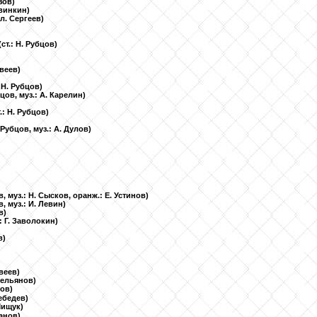
зов)
овинкин)
Вл. Сергеев)
(ст.: Н. Рубцов)
твеев)
: Н. Рубцов)
бцов, муз.: А. Карелин)
т.: Н. Рубцов)
. Рубцов, муз.: А. Дулов)
ов, муз.: Н. Сысков, оранж.: Е. Устинов)
в, муз.: И. Левин)
в)
.: Г. Заволокин)
в)
твеев)
Емельянов)
лов)
Лебедев)
 Мищук)
ханов)