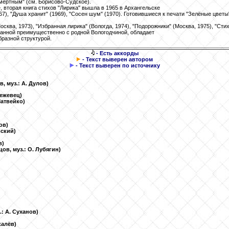
смертным" (см. Борисово-Судское).
е, вторая книга стихов "Лирика" вышла в 1965 в Архангельске
7), "Душа хранит" (1969), "Сосен шум" (1970). Готовившиеся к печати "Зелёные цветы
сква, 1973), "Избранная лирика" (Вологда, 1974), "Подорожники" (Москва, 1975), "Стих
занной преимущественно с родной Вологодчиной, обладает
разной структурой.
- Есть аккорды
- Текст выверен автором
- Текст выверен по источнику
ов, муз.: А. Дулов)
 Нежевец)
 Матвейко)
зов)
вский)
в)
бцов, муз.: О. Лубягин)
з.: А. Суханов)
екалёв)