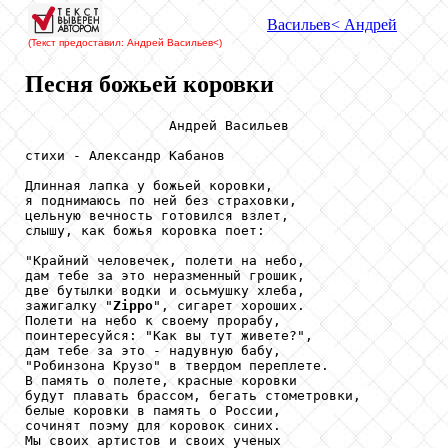
Васильев
< Андрей
(Текст предоставил: Андрей Васильев
<)
Песня божьей коровки
                  Андрей Васильев

стихи - Александр Кабанов

Длинная лапка у божьей коровки, 

я поднимаюсь по ней без страховки, 

цельную вечность готовился взлет, 

слышу, как божья коровка поет: 

"Крайний человечек, полети на небо, 

дам тебе за это неразменный грошик, 

две бутылки водки и осьмушку хлеба, 

зажигалку "
Zippo
", сигарет хороших. 

Полети на небо к своему прорабу, 

поинтересуйся: "Как вы тут живете?", 

дам тебе за это - надувную бабу, 

"Робинзона Крузо" в твердом переплете. 

В память о полете, красные коровки 

будут плавать брассом, бегать стометровки, 

белые коровки в память о России, 

сочинят поэму для коровок синих. 

Мы своих артистов и своих ученых 
