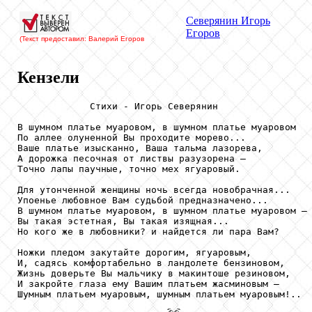
Северянин
Игорь
Егоров
(Текст предоставил: Валерий Егоров
Кензели
             Стихи - Игорь Северянин

В шумном платье муаровом, в шумном платье муаровом

По аллее олуненной Вы проходите морево...

Ваше платье изысканно, Ваша тальма лазорева,

А дорожка песочная от листвы разузорена —

Точно лапы паучные, точно мех ягуаровый.

Для утонченной женщины ночь всегда новобрачная...

Упоенье любовное Вам судьбой предназначено...

В шумном платье муаровом, в шумном платье муаровом —

Вы такая эстетная, Вы такая изящная...

Но кого же в любовники? и найдется ли пара Вам?

Ножки пледом закутайте дорогим, ягуаровым,

И, садясь комфортабельно в ландолете бензиновом,

Жизнь доверьте Вы мальчику в макинтоше резиновом,

И закройте глаза ему Вашим платьем жасминовым —

Шумным платьем муаровым, шумным платьем муаровым!..