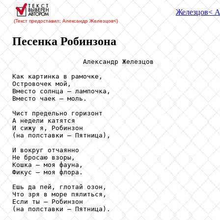
Железцов
< А
(Текст предоставил: Александр Железцов
<)
Песенка Робинзона
                  Александр Железцов

Как картинка в рамочке,

Островочек мой,

Вместо солнца – лампочка,

Вместо чаек – моль.

Чист предельно горизонт

А недели катятся

И сижу я, Робинзон

(на полставки – Пятница),

И вокруг отчаянно

Не бросаю взоры,

Кошка – моя фауна,

Фикус – моя флора.

Ешь да пей, глотай озон,

Что зря в море пялиться,

Если ты – Робинзон

(на полставки – Пятница).
