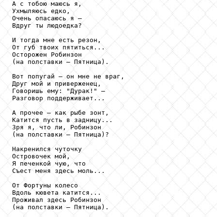
А с тобою маюсь я,

Ухмыляюсь едко,

Очень опасаюсь я –

Вдруг ты людоедка?

И тогда мне есть резон,

От губ твоих пятиться...

Осторожен Робинзон

(на полставки – Пятница).

Вот попугай – он мне не враг,

Друг мой и приверженец,

Говоришь ему: "Дурак!" –

Разговор поддерживает...

А прочее – как рыбе зонт,

Катится пусть в задницу...

Зря я, что ли, Робинзон

(на полставки – Пятница)?

Накренился чуточку

Островочек мой,

Я печенкой чую, что

Съест меня здесь моль...

От Фортуны колесо

Вдоль кювета катится...

Проживал здесь Робинзон

(на полставки – Пятница).
