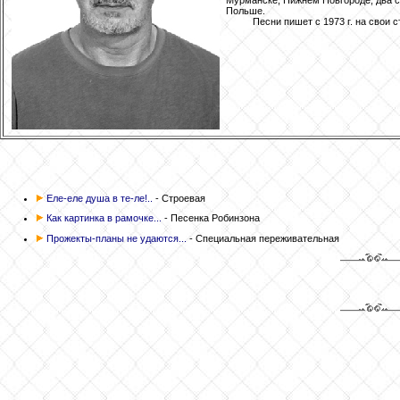
Мурманске, Нижнем Новгороде, два с
Польше.
Песни пишет с 1973 г. на свои с
Еле-еле душа в те-ле!..
- Строевая
Как картинка в рамочке...
- Песенка Робинзона
Прожекты-планы не удаются...
- Специальная переживательная