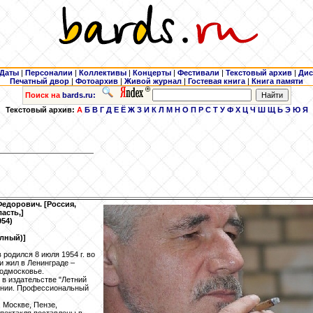
Даты
|
Персоналии
|
Коллективы
|
Концерты
|
Фестивали
|
Текстовый архив
|
Дис
Печатный двор
|
Фотоархив
|
Живой журнал
|
Гостевая книга
|
Книга памяти
Поиск на
bards.ru:
Текстовый архив:
А
Б
В
Г
Д
Е
Ё
Ж
З
И
К
Л
М
Н
О
П
Р
С
Т
У
Ф
Х
Ц
Ч
Ш
Щ
Ь
Э
Ю
Я
Федорович. [Россия,
асть,]
954)
олный)]
родился 8 июля 1954 г. во
и жил в Ленинграде –
Подмосковье.
л в издательстве "Летний
дении. Профессиональный
 Москве, Пензе,