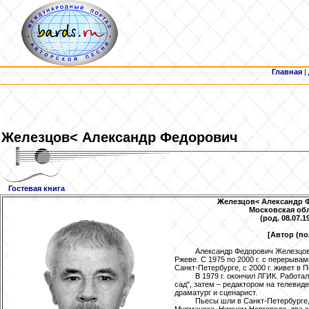
Главная
|
Железцов
< Александр Федорович
Гостевая книга
Железцов
< Александр 
Московская обл
(род. 08.07.1
[Автор (п
Александр Федорович Железцов 
Ржеве. С 1975 по 2000 г. с перерывам
Санкт-Петербурге, с 2000 г. живет в 
В 1979 г. окончил ЛГИК. Работа
сад", затем – редактором на телеви
драматург и сценарист.
Пьесы шли в Санкт-Петербурге,