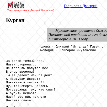
Гаврилов
< Дмитрий
(Текст предоставил: Дмитрий Гаврилов
<)
Курган
Музыкальное прочтение дождал
Поминальной традиции много больше
"Темнозоръ" в 2013 году.
                  слова - Дмитрий "Иггельд" Гаврило

                  мелодия - Григорий Якутовский

За рекою тёмный лес. 

Навья сторона...

Не тебя ль попутал бес

В злые времена?

Ты за делом? Иль от дел? 

К пращурам идёшь!?

Поживиться захотел?! 

Ну, так смерть найдёшь!

Потревожишь тех, кто спит? 

А будить нельзя! – 

Навий вестник прилетит – 

Выклюет глаза.
