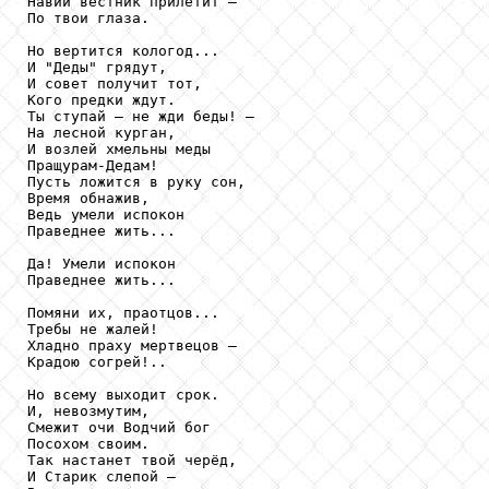
Навий вестник прилетит – 

По твои глаза.

Но вертится кологод... 

И "Деды" грядут,

И совет получит тот, 

Кого предки ждут.

Ты ступай – не жди беды! –  

На лесной курган,

И возлей хмельны меды 

Пращурам-Дедам!

Пусть ложится в руку сон,

Время обнажив,

Ведь умели испокон

Праведнее жить...

Да! Умели испокон

Праведнее жить...

Помяни их, праотцов...

Требы не жалей!

Хладно праху мертвецов – 

Крадою согрей!.. 

Но всему выходит срок.

И, невозмутим,

Смежит очи Водчий бог 

Посохом своим.

Так настанет твой черёд, 

И Старик слепой –
