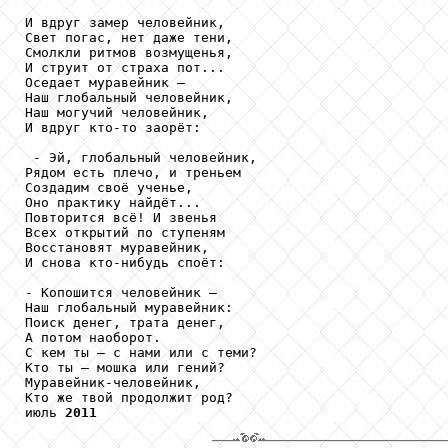
И вдруг замер человейник, 

Свет погас, нет даже тени,

Смолкли ритмов возмущенья,

И струит от страха пот...

Оседает муравейник – 

Наш глобальный человейник,

Наш могучий человейник,

И вдруг кто-то заорёт:

 - Эй, глобальный человейник,

Рядом есть плечо, и треньем

Создадим своё ученье,

Оно практику найдёт...

Повторится всё! И звенья

Всех открытий по ступеням

Восстановят муравейник,

И снова кто-нибудь споёт:

- Копошится человейник – 

Наш глобальный муравейник:

Поиск денег, трата денег, 

А потом наоборот. 

С кем ты – с нами или с теми?

Кто ты – мошка или гений?

Муравейник-человейник, 

Кто же твой продолжит род?

июль 
2011