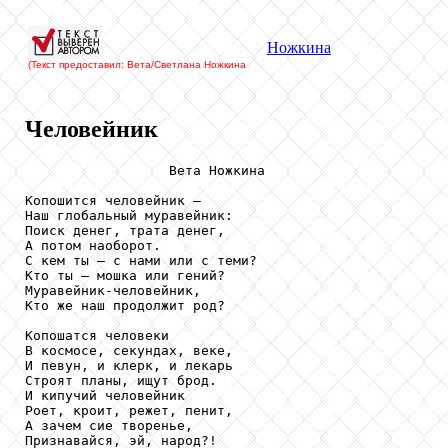
Ножкина
(Текст предоставил: Вета/Светлана Ножкина
Человейник
                  Вета Ножкина

Копошится человейник – 

Наш глобальный муравейник:

Поиск денег, трата денег, 

А потом наоборот. 

С кем ты – с нами или с теми?

Кто ты – мошка или гений?

Муравейник-человейник, 

Кто же наш продолжит род?

Копошатся человеки

В космосе, секундах, веке, 

И певун, и клерк, и лекарь

Строят планы, ищут брод.

И кипучий человейник

Роет, кроит, режет, пенит, 

А зачем сие творенье,

Признавайся, эй, народ?!
