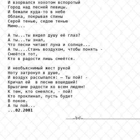
И взорвался хохотом вспоротый 

Город над песней певицы. 

И бежали куда-то в небе

Облака, покрывая спины

Серой тенью, седою тенью

Мимо...

А ты...ты видел душу её глаз?

А ты...ты знал, 

Что песни читают луна и солнце...

А ты....Стань воздухом, чтобы понять - 

Смеётся тот, 

Кто в радости лишь смеётся.

И необъяснимый жест рукой

Ноту затронул в душе, 

И воздух рассыпался: – Ты пой! -

Кричал ей  в песню вошедший!

Брызгами радости ко всем людям!

К тем, кто смеялся, - пой!

Кто проклинал, пусть будет

В покое. 

А ты пой...

...
02
.
2001