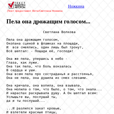
Ножкина
(Текст предоставил: Вета/Светлана Ножкина
Пела она дрожащим голосом...
                  Светлана Волкова

Пела она дрожащим голосом,

Окопана сценой в флажках на площади,

И  все смеялись, один лишь был тронут,

Всё шептал: - Пощади её, господи!     

Она же пела, упершись в небо - 

Глаза, как лужи.

Она так пела, что боль вонзалась 

В сердца и уши.

Она всем пела про состраданья и расстоянья,

Она не пела, она душила их смех слезами.

Она кричала, она вопила, она взывала, 

Она молила о том, что было, о том, что знала...

И нараспах раскрывала душу. А Он шептал всем:

Услышьте вы, послушай ты, 

да и ты послушай...

...И разлился закат кровью, 

И взлетели красные птицы, 
