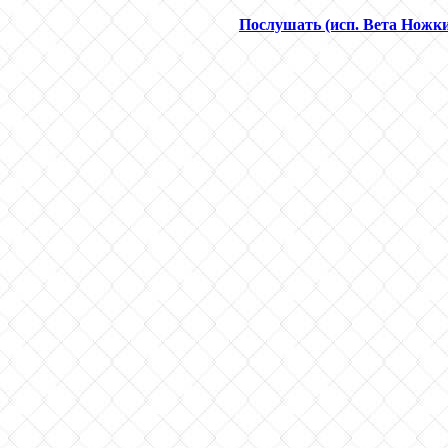
Послушать (исп. Вета Ножк