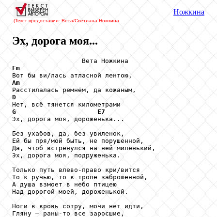
Ножкина
(Текст предоставил: Вета/Светлана Ножкина
Эх, дорога моя...
Em
Am
D
G
E7
Эх, дорога моя, дороженька...

Без ухабов, да, без увиленок, 

Ей бы пря/мой быть, не порушенной, 

Да, чтоб встренулся на ней миленький, 

Эх, дорога моя, подруженька.

Только путь влево-право кри/вится

То к ручью, то к тропе заброшенной, 

А душа взмоет в небо птицею

Над дорогой моей, дороженькой.

Ноги в кровь сотру, мочи нет идти,

Гляну – раны-то все заросшие, 
