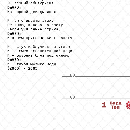
DmA7Dm

Из первой декады июля.

И там с высоты этажа, 

Не знаю, какого по счёту,

DmA7Dm

И в нём приглашенье к полёту.

И - стук каблучков за углом, 

И  - смех ослепительной леди.

DmA7Dm

И – тихая музыка меди.

(
2000
) - 
2003