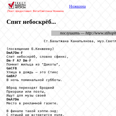
Ножкина
(Текст предоставил: Вета/Светлана Ножкина
Спит небоскрёб...
послушать — http://www.stiho
                  Ст.Бахытжана Канапьянова, муз.Светл
DmA7Dm
-
F
Dm
-
F
A7
Dm
-
F
GmCFB
GmBA7

В ночь поминальной субботы.

Вброд переходят Бродвей

Призраки или поэты,

DmA7Dm

Место в рекламной газете.

В финале такой хэппи-энд:

С птицей не встретится пуля,
