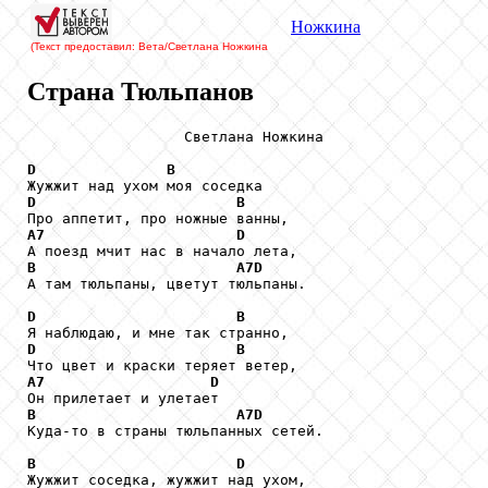
Ножкина
(Текст предоставил: Вета/Светлана Ножкина
Страна Тюльпанов
                  Светлана Ножкина

D
B
D
B
A7
D
B
A7D
А там тюльпаны, цветут тюльпаны.

D
B
D
B
A7
D
B
A7D
Куда-то в страны тюльпанных сетей.

B
D