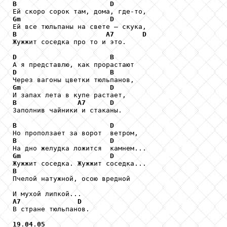
B
D
Gm
D
B
A7
D
Жужжит соседка про то и это.

D
B
D
B
Gm
D
B
A7
D
Заполнив чайники и стаканы.

B
D
B
D
Gm
D
B

Пчелой натужной, осою вредной

A7
D
В стране тюльпанов.

19
.
04
.
05