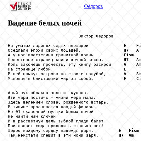
Фёдоров
Видение белых ночей
                            Виктор Федоров

На умытых ладонях седых площадей              
E
F
Оседлали эпохи своих лошадей.                 
H7
A
А у ног властелина гранитной волны            
Fism
Шелестенье страниц книги вечной весны.        
H7
A
Коль захочешь прочесть, эту книгу раскрой     
A
A
На странице любой.                            
E
В ней плывут острова по строке голубой,       
A
A
Увлекая в блистающий мир за собой.            
E
C
Алый пух облаков золотит купола.

Эти чары постичь — жизни мера мала.

Здесь велением слова, рожденного встарь,

В тишине просыпается каждый фонарь.

Но 
01
 сказочной музыки белых ночей

Не найти нам ключей.

И в рассветную даль зыбкой глади балет

Приглашает сюда приходить столько лет!

Щедро каждому сердцу надежды даря,          
E
Fism
Так некстати спешит в эти ночи заря.        
H7
Am